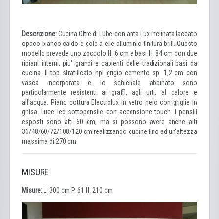
Descrizione:
Cucina Oltre di Lube con anta Lux inclinata laccato
opaco bianco caldo e gole a elle alluminio finitura brill. Questo
modello prevede uno zoccolo H. 6 cm e basi H. 84 cm con due
ripiani interni, piu' grandi e capienti delle tradizionali basi da
cucina. Il top stratificato hpl grigio cemento sp. 1,2 cm con
vasca incorporata e lo schienale abbinato sono
particolarmente resistenti ai graffi, agli urti, al calore e
all'acqua. Piano cottura Electrolux in vetro nero con griglie in
ghisa. Luce led sottopensile con accensione touch. I pensili
esposti sono alti 60 cm, ma si possono avere anche alti
36/48/60/72/108/120 cm realizzando cucine fino ad un'altezza
massima di 270 cm.
MISURE
Misure:
L. 300 cm P. 61 H. 210 cm